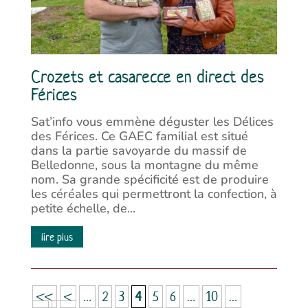
Crozets et casarecce en direct des
Férices
Sat’info vous emmène déguster les Délices
des Férices. Ce GAEC familial est situé
dans la partie savoyarde du massif de
Belledonne, sous la montagne du même
nom. Sa grande spécificité est de produire
les céréales qui permettront la confection, à
petite échelle, de...
lire plus
<<
<
…
2
3
4
5
6
…
10
…