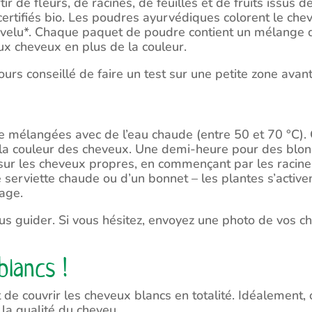
r de fleurs, de racines, de feuilles et de fruits issus d
 certifiés bio. Les poudres ayurvédiques colorent le ch
chevelu*. Chaque paquet de poudre contient un mélange d
ux cheveux en plus de la couleur.
jours conseillé de faire un test sur une petite zone avan
 mélangées avec de l’eau chaude (entre 50 et 70 °C). 
la couleur des cheveux. Une demi-heure pour des blon
 sur les cheveux propres, en commençant par les racines
 serviette chaude ou d’un bonnet – les plantes s’active
çage.
vous guider. Si vous hésitez, envoyez une photo de vos 
blancs !
e couvrir les cheveux blancs en totalité. Idéalement, 
la qualité du cheveu.