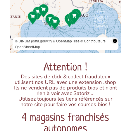
+ d'infos
Click & collect
Satoriz Grenoble – Rocade
SATORIZ GRENOBLE
9 rue du Béal
© DINUM (data.gouv.fr)
© OpenMapTiles
© Contributeurs
Zone d'Activités Sud
OpenStreetMap
38400 Saint-Martin-d'Hères
Tél:
04 76 25 27 79
Ouvert aujourd'hui de 8h30 à 19h30
Attention !
+ d'infos
Click & collect
Des sites de click & collect frauduleux
utilisent nos URL avec une extension .shop
Ils ne vendent pas de produits bios et n’ont
Restaurant Du Pain sur la planche – St
rien à voir avec Satoriz…
Péray
Utilisez toujours les liens référencés sur
Satoriz
notre site pour faire vos courses bios !
Zone des Murets
4 magasins franchisés
07130 Saint-Péray
Vous accueille sur place (et à emporter) !
autonomes