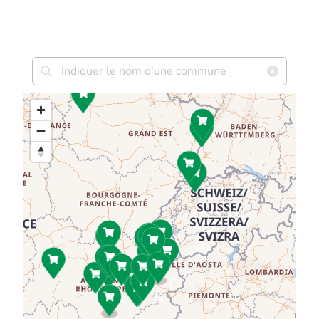
Satoriz Blotzheim
2 allée du Casino
68730 Blotzheim
Tél:
03 89 68 21 31
Ouvert aujourd'hui de 08h30 à 19h30
+ d'infos
Click & collect
Satoriz La Ravoire
375 rue Pierre & Marie Curie
73490 La Ravoire
Tél:
04 79 84 64 39
Ouvert aujourd'hui de 8h30 à 19h30