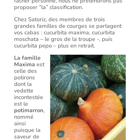
fâcher personne, nous ne prétendrons pas
proposer “la” classification.
Chez Satoriz, des membres de trois
grandes familles de courges se partagent
vos cabas : cucurbita maxima, cucurbita
moschata – le gros de la troupe -, puis
cucurbita pepo – plus en retrait.
La famille
Maxima
est
celle des
potirons
dont la
vedette
incontestée
est le
potimarron
,
nommé
ainsi
puisque la
saveur de