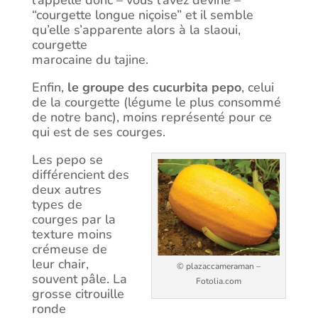
l’appelle donc – vous l’avez deviné –
“courgette longue niçoise” et il semble
qu’elle s’apparente alors à la slaoui,
courgette
marocaine du tajine.
Enfin,
le groupe des cucurbita pepo
, celui
de la courgette (légume le plus consommé
de notre banc), moins représenté pour ce
qui est de ses courges.
Les pepo se
différencient des
deux autres
types de
courges par la
texture moins
crémeuse de
leur chair,
© plazaccameraman –
souvent pâle. La
Fotolia.com
grosse citrouille
ronde