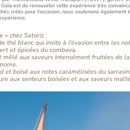
de Gaïa est de renouveler cette expérience très convainc
e thés créés pour l’occasion, nous soutenons également t
expérience.
e » chez Satoriz :
e thé blanc qui invite à l’évasion entre les no
vert et épicées du combava.
t mêlé aux saveurs intensément fruitées de la 
amome.
 et boisé aux notes caramélisées du sarrasin 
ure aux senteurs boisées et aux saveurs malt