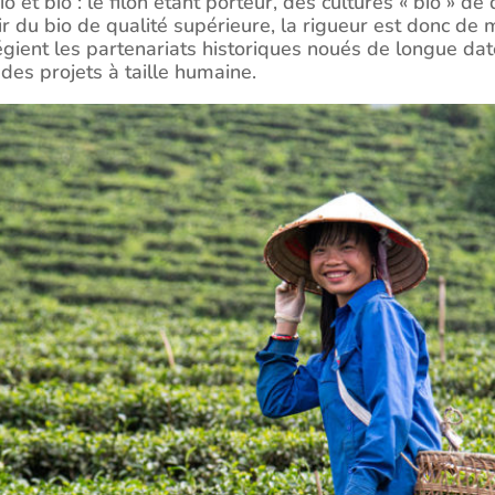
bio et bio : le filon étant porteur, des cultures « bio » d
 du bio de qualité supérieure, la rigueur est donc de m
légient les partenariats historiques noués de longue dat
des projets à taille humaine.