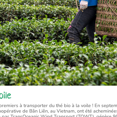
oile
s premiers à transporter du thé bio à la voile ! En sept
coopérative de Bân Liên, au Vietnam, ont été acheminée
é par TransOceanic Wind Transport (TOWT), génère 90