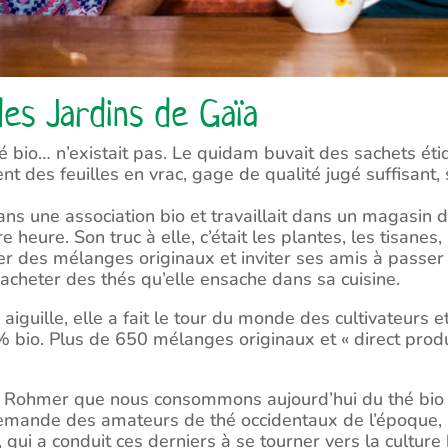
des Jardins de Gaïa
bio… n’existait pas. Le quidam buvait des sachets étique
t des feuilles en vrac, gage de qualité jugé suffisant, 
ns une association bio et travaillait dans un magasin d
 heure. Son truc à elle, c’était les plantes, les tisanes, 
er des mélanges originaux et inviter ses amis à passer b
 racheter des thés qu’elle ensache dans sa cuisine.
 aiguille, elle a fait le tour du monde des cultivateurs
% bio. Plus de 650 mélanges originaux et « direct prod
 Rohmer que nous consommons aujourd’hui du thé bio 
demande des amateurs de thé occidentaux de l’époque,
qui a conduit ces derniers à se tourner vers la culture 