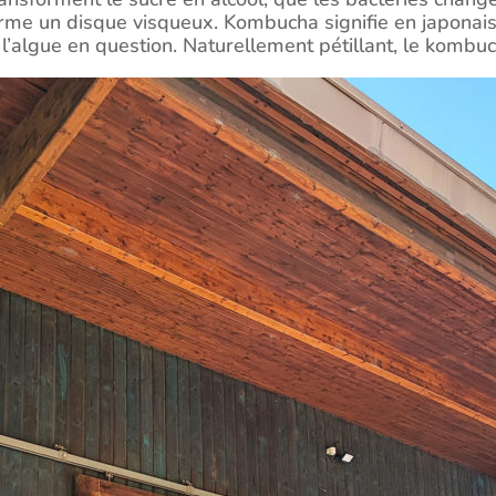
me un disque visqueux. Kombucha signifie en japonais
 l’algue en question. Naturellement pétillant, le kombu