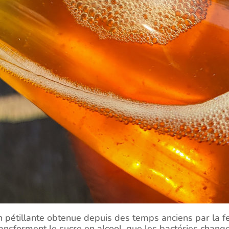
 pétillante obtenue depuis des temps anciens par la f
ransforment le sucre en alcool, que les bactéries chang