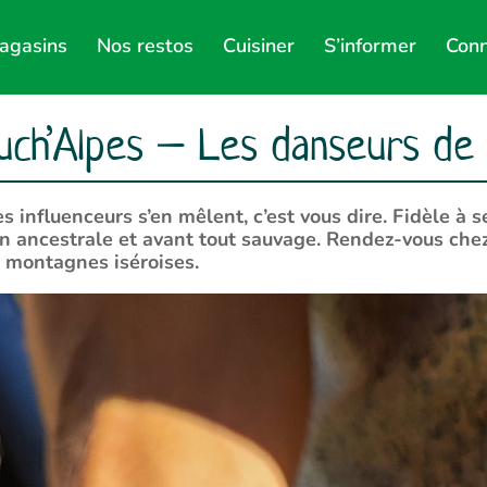
agasins
Nos restos
Cuisiner
S’informer
Conn
ch’Alpes – Les danseurs de 
 influenceurs s’en mêlent, c’est vous dire. Fidèle à 
on ancestrale et avant tout sauvage. Rendez-vous ch
s montagnes iséroises.