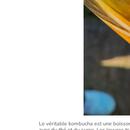
Le véritable kombucha est une boisson
avec du thé et du sucre. Les levures t