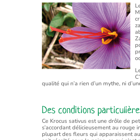
L
M
c
za
a
Z
p
p
o
L
C
qualité qui n’a rien d’un mythe, ni d’
Des conditions particulière
Ce Krocus sativus est une drôle de pet
s’accordant délicieusement au rouge i
plupart des fleurs qui apparaissent au