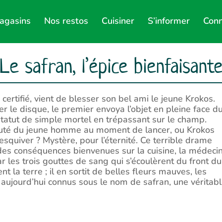
agasins
Nos restos
Cuisiner
S’informer
Conn
Le safran, l’épice bienfaisant
ertifié, vient de blesser son bel ami le jeune Krokos.
er le disque, le premier envoya l’objet en pleine face d
 statut de simple mortel en trépassant sur le champ.
eauté du jeune homme au moment de lancer, ou Krokos
’esquiver ? Mystère, pour l’éternité. Ce terrible drame
 des conséquences bienvenues sur la cuisine, la médeci
ar les trois gouttes de sang qui s’écoulèrent du front du
t la terre ; il en sortit de belles fleurs mauves, les
 aujourd’hui connus sous le nom de safran, une véritab