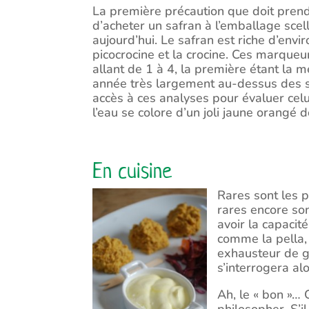
La première précaution que doit prendr
d’acheter un safran à l’emballage scell
aujourd’hui. Le safran est riche d’env
picocrocine et la crocine. Ces marqueu
allant de 1 à 4, la première étant la 
année très largement au-dessus des se
accès à ces analyses pour évaluer celu
l’eau se colore d’un joli jaune orangé 
En cuisine
Rares sont les 
rares encore sont
avoir la capacité
comme la pella, 
exhausteur de go
s’interrogera alo
Ah, le « bon »… 
philosopher. S’i