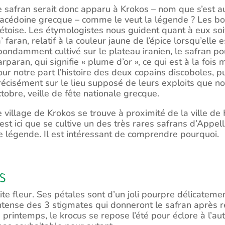
e safran serait donc apparu à Krokos – nom que s’est au
acédoine grecque – comme le veut la légende ? Les bota
rétoise. Les étymologistes nous guident quant à eux soi
’ faran, relatif à la couleur jaune de l’épice lorsqu’elle e
bondamment cultivé sur le plateau iranien, le safran po
arparan, qui signifie « plume d’or », ce qui est à la foi
our notre part l’histoire des deux copains discoboles, pu
récisément sur le lieu supposé de leurs exploits que n
ctobre, veille de fête nationale grecque.
e village de Krokos se trouve à proximité de la ville de
’est ici que se cultive un des très rares safrans d’Appe
une légende. Il est intéressant de comprendre pourquoi.
s
ite fleur. Ses pétales sont d’un joli pourpre délicateme
ntense des 3 stigmates qui donneront le safran après r
 printemps, le krocus se repose l’été pour éclore à l’a