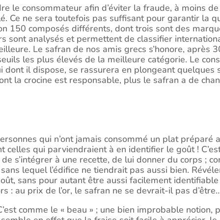
e le consommateur afin d’éviter la fraude, à moins de c
é. Ce ne sera toutefois pas suffisant pour garantir la q
iron 150 composés différents, dont trois sont des marque
rs sont analysés et permettent de classifier internatio
meilleure. Le safran de nos amis grecs s’honore, après
uils les plus élevés de la meilleure catégorie. Le co
i dont il dispose, se rassurera en plongeant quelques s
dont la crocine est responsable, plus le safran a de cha
personnes qui n’ont jamais consommé un plat préparé av
 celles qui parviendraient à en identifier le goût ! C’es
 de s’intégrer à une recette, de lui donner du corps ; co
sans lequel l’édifice ne tiendrait pas aussi bien. Révéle
ût, sans pour autant être aussi facilement identifiable 
rs : au prix de l’or, le safran ne se devrait-il pas d’être…
C’est comme le « beau » ; une bien improbable notion, 
l semble en effet que la fraise soit facile à apprécier, l