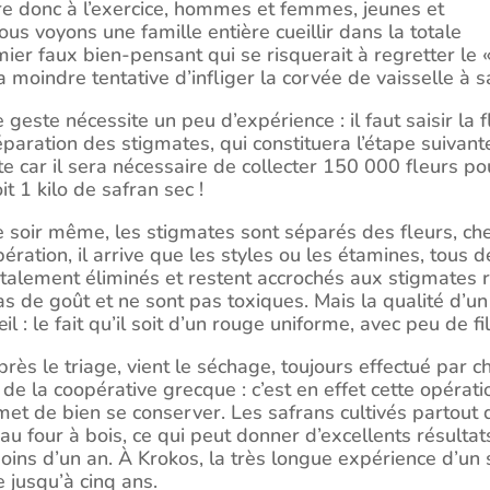
re donc à l’exercice, hommes et femmes, jeunes et
ous voyons une famille entière cueillir dans la totale
er faux bien-pensant qui se risquerait à regretter le « 
a moindre tentative d’infliger la corvée de vaisselle à
 geste nécessite un peu d’expérience : il faut saisir la fl
paration des stigmates, qui constituera l’étape suivante. 
ite car il sera nécessaire de collecter 150 000 fleurs po
it 1 kilo de safran sec !
e soir même, les stigmates sont séparés des fleurs, ch
pération, il arrive que les styles ou les étamines, tous 
otalement éliminés et restent accrochés aux stigmates r
as de goût et ne sont pas toxiques. Mais la qualité d’u
œil : le fait qu’il soit d’un rouge uniforme, avec peu de 
rès le triage, vient le séchage, toujours effectué par ch
 de la coopérative grecque : c’est en effet cette opérati
met de bien se conserver. Les safrans cultivés partout
 au four à bois, ce qui peut donner d’excellents résul
moins d’un an. À Krokos, la très longue expérience d’u
 jusqu’à cinq ans.