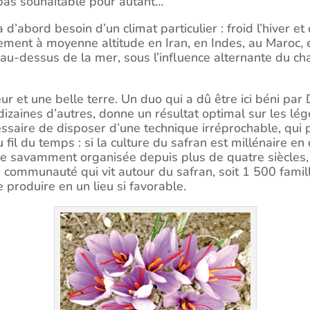
t pas souhaitable pour autant…
’abord besoin d’un climat particulier : froid l’hiver et c
ilement à moyenne altitude en Iran, en Indes, au Maroc,
-dessus de la mer, sous l’influence alternante du chau
eur et une belle terre. Un duo qui a dû être ici béni par
s dizaines d’autres, donne un résultat optimal sur les l
essaire de disposer d’une technique irréprochable, qui p
au fil du temps : si la culture du safran est millénaire 
tre savamment organisée depuis plus de quatre siècles, 
ne communauté qui vit autour du safran, soit 1 500 famil
e produire en un lieu si favorable.