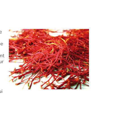
e
de
nt
ur
ui