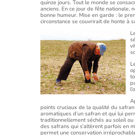
quinze jours. Tout le monde se consac
anciens. En ce jour de fête nationale, n
bonne humeur. Mise en garde : le premi
circonstance se couvrirait de honte à s
Le
sé
v
so
L
o
t
p
l’
Ap
points cruciaux de la qualité du safran
aromatiques d’un safran et qui lui per
traditionnellement séchés au soleil ou
des safrans qui s’altèrent parfois en 
permet une conservation irréprochable