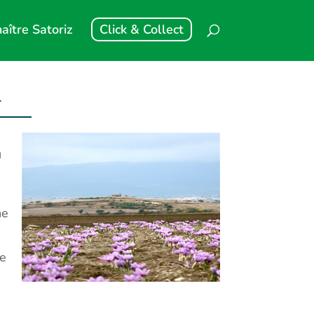
aître Satoriz
Click & Collect
e
u
ne
le