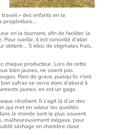
travail » des enfants en la
 sa progéniture…
eur en la tournant, afin de faciliter la
Pour cueillir, il est conseillé d’aller
ur obtenir… 5 kilos de stigmates frais,
ez chaque producteur. Lors de cette
deux bien jaunes, ne soient pas
ouges. Rien de grave, puisqu’ils n’ont
n bon safran se verra donc d’abord à
filaments jaunes, en est un gage.
aque récoltant. Il s’agit là d’un des
on qui met en valeur les qualités
 dans le monde sont le plus souvent
tats, malheureusement inégaux, pour
n subtil séchage en chambre close