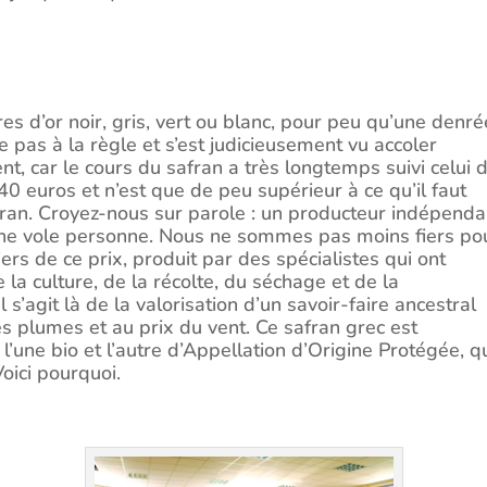
es d’or noir, gris, vert ou blanc, pour peu qu’une denré
e pas à la règle et s’est judicieusement vu accoler
ent, car le cours du safran a très longtemps suivi celui 
 40 euros et n’est que de peu supérieur à ce qu’il faut
an. Croyez-nous sur parole : un producteur indépenda
s ne vole personne. Nous ne sommes pas moins fiers po
iers de ce prix, produit par des spécialistes qui ont
a culture, de la récolte, du séchage et de la
 s’agit là de la valorisation d’un savoir-faire ancestral
s plumes et au prix du vent. Ce safran grec est
l’une bio et l’autre d’Appellation d’Origine Protégée, q
oici pourquoi.