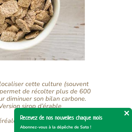
localiser cette culture (souvent
 permet de récolter plus de 600
r diminuer son bilan carbone.
 Version sirop d’érable
Recevez de nos nouvelles chaque mois
Cl
 céréales au beurre de cacahuète
thi
Abonnez-vous à la dépêche de Sato !
mo