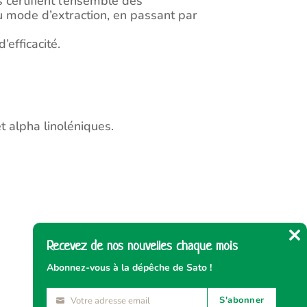
 certifient l’ensemble des
u mode d’extraction, en passant par
’efficacité.
t alpha linoléniques.
Recevez de nos nouvelles chaque mois
Cl
thi
Abonnez-vous à la dépêche de Sato !
mo
JM
S'abonner
Votre adresse email
Votre