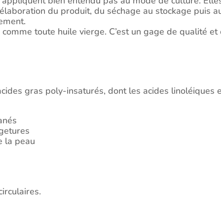
’appliquent bien entendu pas au mode de culture. Elles
l’élaboration du produit, du séchage au stockage puis a
nement.
comme toute huile vierge. C’est un gage de qualité et d
acides gras poly-insaturés, dont les acides linoléiques e
tanés
rgetures
e la peau
irculaires.