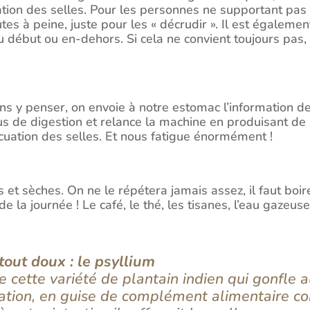
uation des selles. Pour les personnes ne supportant pas l
tes à peine, juste pour les « décrudir ». Il est égalem
 début ou en-dehors. Si cela ne convient toujours pas, m
s y penser, on envoie à notre estomac l’information de
sus de digestion et relance la machine en produisant de
vacuation des selles. Et nous fatigue énormément !
et sèches. On ne le répétera jamais assez, il faut boir
 la journée ! Le café, le thé, les tisanes, l’eau gazeus
out doux : le psyllium
ette variété de plantain indien qui gonfle au
ation, en guise de complément alimentaire c