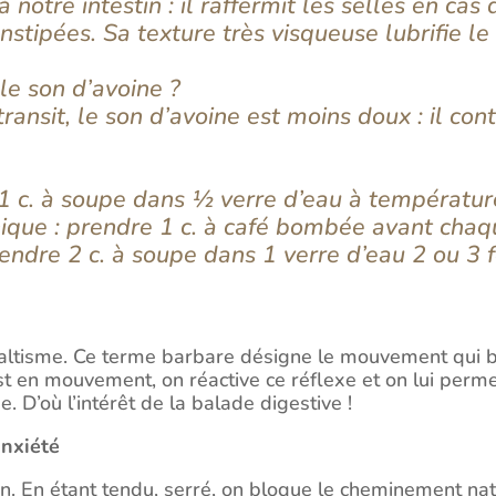
 notre intestin : il raffermit les selles en cas 
stipées. Sa texture très visqueuse lubrifie le 
le son d’avoine ?
ransit, le son d’avoine est moins doux : il con
.
1 c. à soupe dans ½ verre d’eau à températur
nique : prendre 1 c. à café bombée avant chaq
endre 2 c. à soupe dans 1 verre d’eau 2 ou 3 f
taltisme. Ce terme barbare désigne le mouvement qui b
est en mouvement, on réactive ce réflexe et on lui perme
e. D’où l’intérêt de la balade digestive !
anxiété
sion. En étant tendu, serré, on bloque le cheminement na