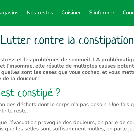
agasins
Nos restos
Cuisiner
S’informer
Conn
Lutter contre la constipation
e stress et les problèmes de sommeil, LA problématiq
 l’insomnie, elle résulte de multiples causes potenti
r quelles sont les cases que vous cochez, et vous mettr
e de la douceur !
 est constipé ?
ion des déchets dont le corps n’a pas besoin. Une fois qu
rtir le reste.
 que l’évacuation provoque des douleurs, on parle de con
is que les selles sont suffisamment molles, on parle jus