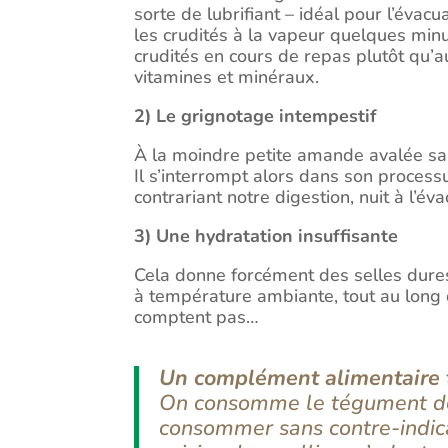
sorte de lubrifiant – idéal pour l’évac
les crudités à la vapeur quelques minu
crudités en cours de repas plutôt qu’au
vitamines et minéraux.
2) Le grignotage intempestif
À la moindre petite amande avalée san
Il s’interrompt alors dans son proces
contrariant notre digestion, nuit à l’é
3) Une hydratation insuffisante
Cela donne forcément des selles dures 
à température ambiante, tout au long de
comptent pas…
Un complément alimentaire t
On consomme le tégument de c
consommer sans contre-indic