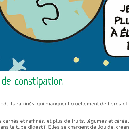
 de constipation
oduits raffinés, qui manquent cruellement de fibres et 
 carnés et raffinés, et plus de fruits, légumes et cér
 dans le tube digestif. Elles se chargent de liquide, cr