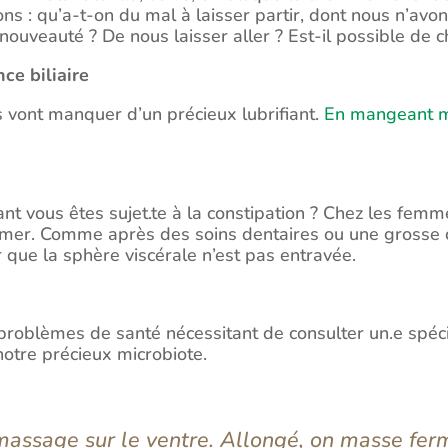
ns : qu’a-t-on du mal à laisser partir, dont nous n’avons
 nouveauté ? De nous laisser aller ? Est-il possible de 
nce biliaire
ins vont manquer d’un précieux lubrifiant.
En mangeant mi
ant vous êtes sujet.te à la constipation ? Chez les fem
imer. Comme après des soins dentaires ou une grosse chu
r que la sphère viscérale n’est pas entravée.
 problèmes de santé nécessitant de consulter un.e spécia
notre précieux microbiote.
en massage sur le ventre. Allongé, on masse f