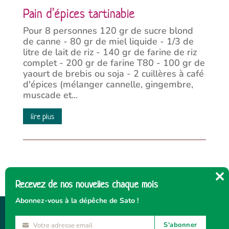
Pain d’épices tartinable
Pour 8 personnes 120 gr de sucre blond
de canne - 80 gr de miel liquide - 1/3 de
litre de lait de riz - 140 gr de farine de riz
complet - 200 gr de farine T80 - 100 gr de
yaourt de brebis ou soja - 2 cuillères à café
d'épices (mélanger cannelle, gingembre,
muscade et...
lire plus
Recevez de nos nouvelles chaque mois
Cl
thi
Abonnez-vous à la dépêche de Sato !
mo
S'abonner
Votre adresse email