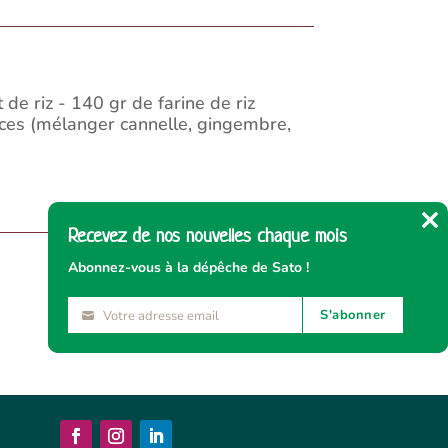
de riz - 140 gr de farine de riz
pices (mélanger cannelle, gingembre,
Recevez de nos nouvelles chaque mois
Cl
thi
Abonnez-vous à la dépêche de Sato !
mo
S'abonner
Votre adresse email
Votre
adresse
email