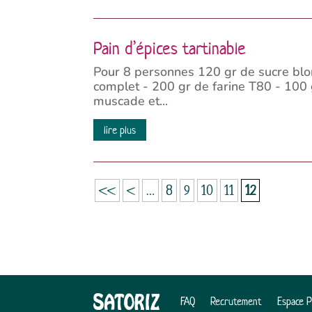
Pain d’épices tartinable
Pour 8 personnes 120 gr de sucre blond 
complet - 200 gr de farine T80 - 100 g
muscade et...
lire plus
<<
<
…
8
9
10
11
12
FAQ
Recrutement
Espace 