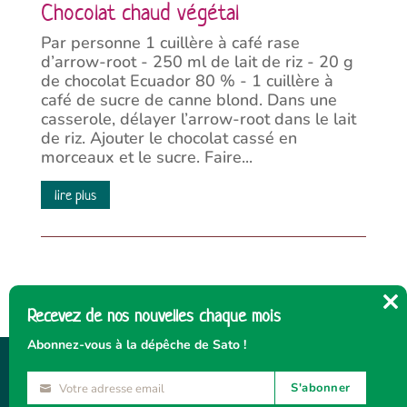
Chocolat chaud végétal
Par personne 1 cuillère à café rase
d’arrow-root - 250 ml de lait de riz - 20 g
de chocolat Ecuador 80 % - 1 cuillère à
café de sucre de canne blond. Dans une
casserole, délayer l’arrow-root dans le lait
de riz. Ajouter le chocolat cassé en
morceaux et le sucre. Faire...
lire plus
Recevez de nos nouvelles chaque mois
Cl
thi
Abonnez-vous à la dépêche de Sato !
mo
S'abonner
Votre adresse email
Votre