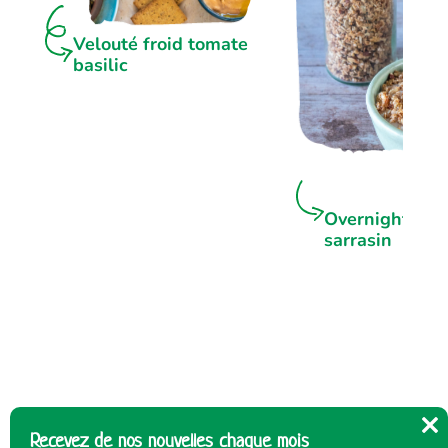
Velouté froid tomate
basilic
Overnight por
sarrasin
Recevez de nos nouvelles chaque mois
Cl