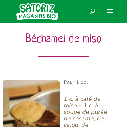
Béchamel de miso
Pour 1 bol
1 c. à café de
miso – 1 c. à
soupe de purée
de sésame, de
cajou, de