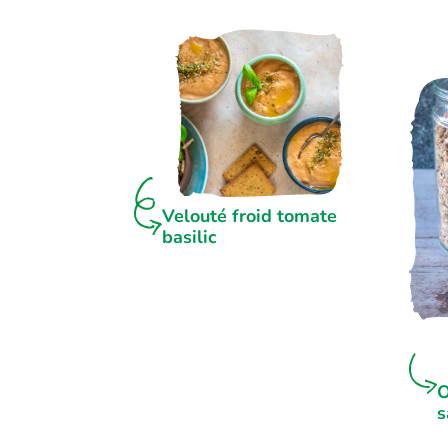
Velouté froid tomate
basilic
O
s