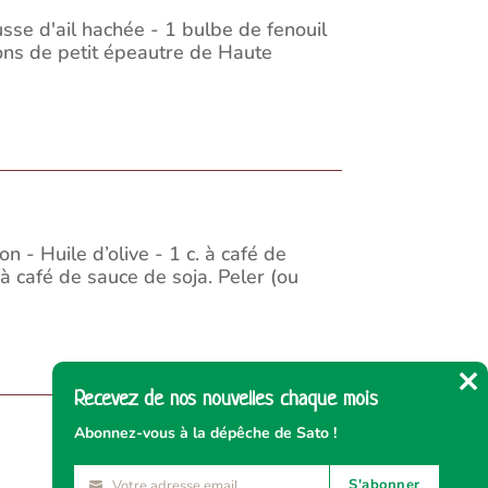
sse d'ail hachée - 1 bulbe de fenouil
ons de petit épeautre de Haute
 - Huile d’olive - 1 c. à café de
à café de sauce de soja. Peler (ou
Recevez de nos nouvelles chaque mois
Cl
thi
Abonnez-vous à la dépêche de Sato !
mo
S'abonner
Votre adresse email