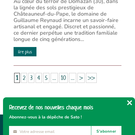
Au cœur du terroir de Domazan (30), dans
la lignée des sols prestigieux de
Châteauneuf-du-Pape, le domaine de
Guillaume Reynaud incarne un savoir-faire
artisanal et engagé. Discret et passionné,
ce dernier perpétue une tradition familiale
longue de cinq générations...
lire plus
1
2
3
4
5
…
10
…
>
>>
Recevez de nos nouvelles chaque mois
Cl
thi
Abonnez-vous à la dépêche de Sato !
mo
S'abonner
Votre adresse email
Votre