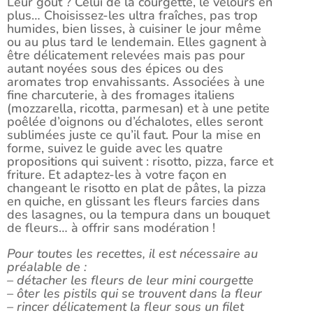
Leur goût ? Celui de la courgette, le velours en
plus… Choisissez-les ultra fraîches, pas trop
humides, bien lisses, à cuisiner le jour même
ou au plus tard le lendemain. Elles gagnent à
être délicatement relevées mais pas pour
autant noyées sous des épices ou des
aromates trop envahissants. Associées à une
fine charcuterie, à des fromages italiens
(mozzarella, ricotta, parmesan) et à une petite
poêlée d’oignons ou d’échalotes, elles seront
sublimées juste ce qu’il faut. Pour la mise en
forme, suivez le guide avec les quatre
propositions qui suivent : risotto, pizza, farce et
friture. Et adaptez-les à votre façon en
changeant le risotto en plat de pâtes, la pizza
en quiche, en glissant les fleurs farcies dans
des lasagnes, ou la tempura dans un bouquet
de fleurs… à offrir sans modération !
Pour toutes les recettes, il est nécessaire au
préalable de :
– détacher les fleurs de leur mini courgette
– ôter les pistils qui se trouvent dans la fleur
– rincer délicatement la fleur sous un filet