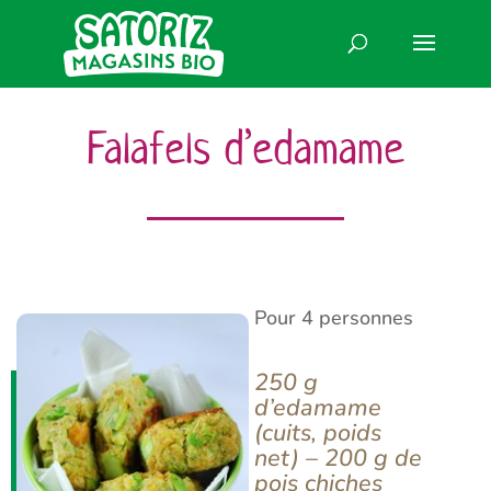
Falafels d’edamame
Pour 4 personnes
250 g
d’edamame
(cuits, poids
net) – 200 g de
pois chiches