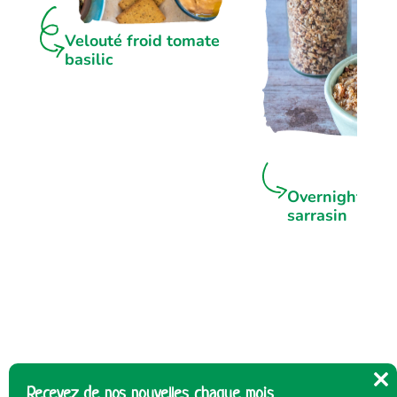
Velouté froid tomate
basilic
Overnight por
sarrasin
Recevez de nos nouvelles chaque mois
Cl