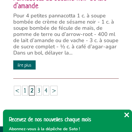
d’amande
Pour 4 petites pannacotta 1 c. à soupe
bombée de crème de sésame noir - 1 c. à
soupe bombée de fécule de maïs, de
pomme de terre ou d’arrow-root - 400 ml
de lait d’amande ou de vache - 3 c. à soupe
de sucre complet - ½ c. à café d’agar-agar
Dans un bol, délayer la...
lire plus
<
1
2
3
4
>
Recevez de nos nouvelles chaque mois
Cl
thi
Abonnez-vous à la dépêche de Sato !
mo