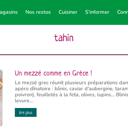
agasins
Nos restos
Cuisiner
S’informer
Conn
tahin
Un mezzé comme en Grèce !
Le mezzé grec réunit plusieurs préparations dan
apéro dînatoire : blinis, caviar d'aubergine, taram
poivron), feuilletés à la feta, olives, lupins... Blin
levure...
lire plus