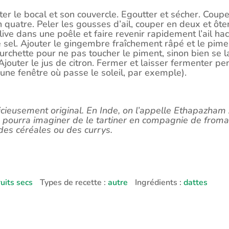
ter le bocal et son couvercle. Egoutter et sécher. Coup
 quatre. Peler les gousses d’ail, couper en deux et ôte
’olive dans une poêle et faire revenir rapidement l’ail ha
 sel. Ajouter le gingembre fraîchement râpé et le pime
urchette pour ne pas toucher le piment, sinon bien se 
 Ajouter le jus de citron. Fermer et laisser fermenter p
 une fenêtre où passe le soleil, par exemple).
licieusement original. En Inde, on l’appelle Ethapazha
pourra imaginer de le tartiner en compagnie de fromage
e des céréales ou des currys.
ruits secs
Types de recette :
autre
Ingrédients :
dattes