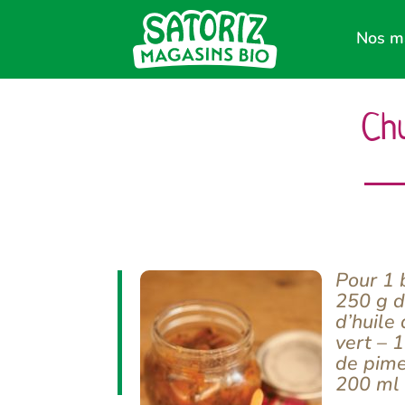
Nos m
Ch
Pour 1 
250 g d
d’huile 
vert – 
de pime
200 ml 