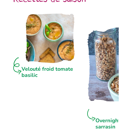
Velouté froid tomate
basilic
Overnight por
sarrasin