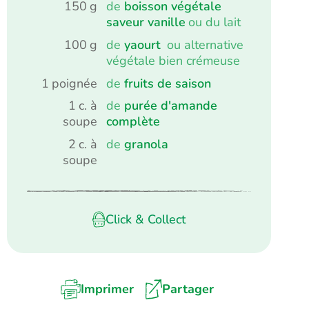
150
g
de
boisson végétale
saveur vanille
ou du lait
100
g
de
yaourt
ou alternative
végétale bien crémeuse
1
poignée
de
fruits de saison
1
c. à
de
purée d'amande
soupe
complète
2
c. à
de
granola
soupe
Click & Collect
Imprimer
Partager