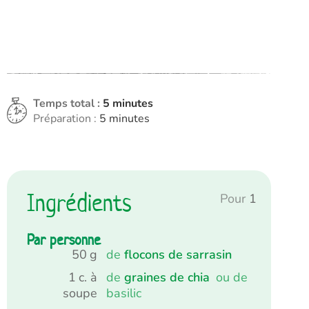
minutes
Temps total :
5
minutes
minutes
Préparation :
5
minutes
Ingrédients
Pour
1
Par personne
50
g
de
flocons de sarrasin
1
c. à
de
graines de chia
ou de
soupe
basilic