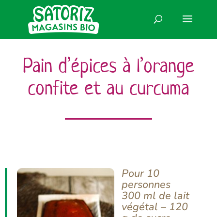
Pain d’épices à l’orange
confite et au curcuma
Pour 10
personnes
300 ml de lait
végétal – 120