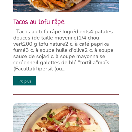
Tacos au tofu râpé
Tacos au tofu râpé Ingrédients4 patates
douces (de taille moyenne)1/4 chou
vert200 g tofu nature2 c. à café paprika
fumé3 c. à soupe huile d'olive2 c. à soupe
sauce de soja4 c. à soupe mayonnaise
coréenne4 galettes de blé "tortilla"maïs
(Facultatif)persil (ou...
lire plus