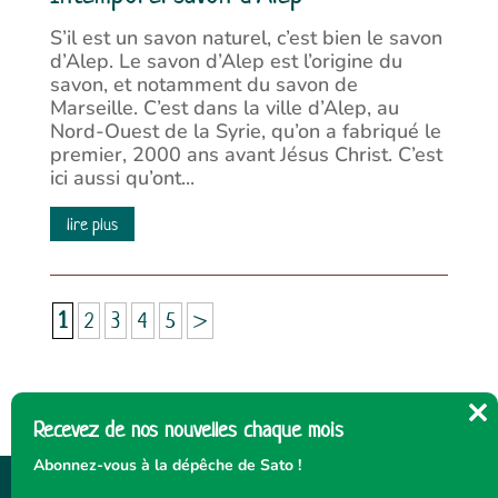
S’il est un savon naturel, c’est bien le savon
d’Alep. Le savon d’Alep est l’origine du
savon, et notamment du savon de
Marseille. C’est dans la ville d’Alep, au
Nord-Ouest de la Syrie, qu’on a fabriqué le
premier, 2000 ans avant Jésus Christ. C’est
ici aussi qu’ont...
lire plus
1
2
3
4
5
>
Recevez de nos nouvelles chaque mois
Cl
thi
Abonnez-vous à la dépêche de Sato !
mo