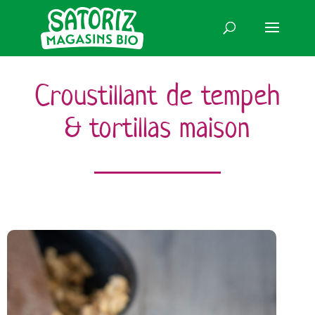
Croustillant de tempeh
& tortillas maison