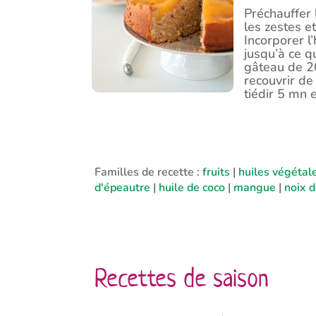
Préchauffer l
les zestes e
Incorporer l’
jusqu’à ce q
gâteau de 2
recouvrir de
tiédir 5 mn 
Familles de recette :
fruits
|
huiles végétal
d'épeautre
|
huile de coco
|
mangue
|
noix d
Recettes de saison