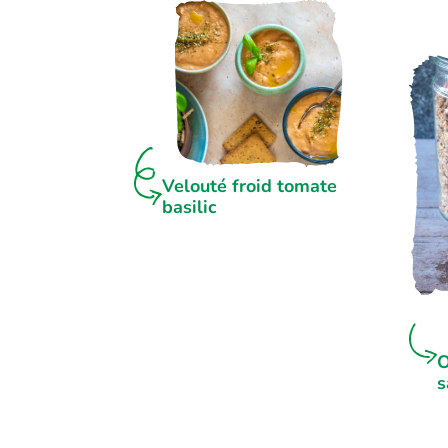
Velouté froid tomate
basilic
O
s