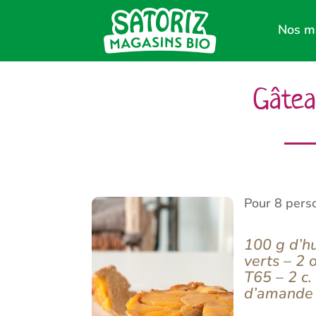
Nos m
Gâtea
Pour 8 pers
100 g d’hu
verts – 2 
T65 – 2 c.
d’amande 