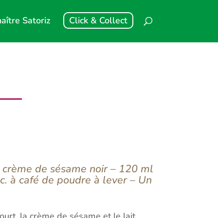
aître Satoriz
Click & Collect
e crème de sésame noir – 120 ml
 c. à café de poudre à lever – Un
ourt, la crème de sésame et le lait.