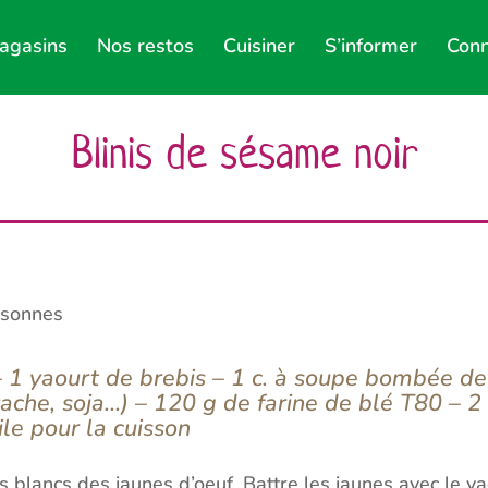
agasins
Nos restos
Cuisiner
S’informer
Conn
Blinis de sésame noir
rsonnes
– 1 yaourt de brebis – 1 c. à soupe bombée d
vache, soja…) – 120 g de farine de blé T80 – 2
ile pour la cuisson
s blancs des jaunes d’oeuf. Battre les jaunes avec le ya