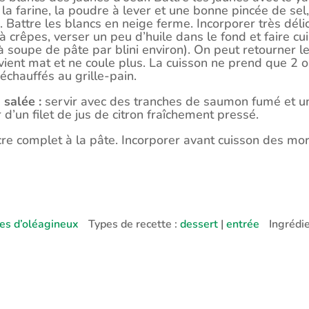
 la farine, la poudre à lever et une bonne pincée de se
Battre les blancs en neige ferme. Incorporer très dél
à crêpes, verser un peu d’huile dans le fond et faire cui
à soupe de pâte par blini environ). On peut retourner les
ient mat et ne coule plus. La cuisson ne prend que 2 
réchauffés au grille-pain.
 salée :
servir avec des tranches de saumon fumé et u
’un filet de jus de citron fraîchement pressé.
re complet à la pâte. Incorporer avant cuisson des mo
es d’oléagineux
Types de recette :
dessert
|
entrée
Ingrédi