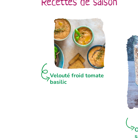
Recettes de saison
Velouté froid tomate
basilic
O
s