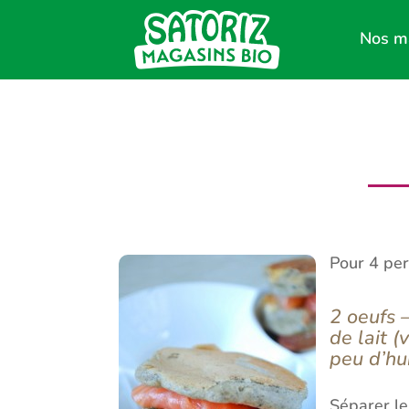
Nos m
Pour 4 pe
2 oeufs 
de lait (
peu d’hu
Séparer le