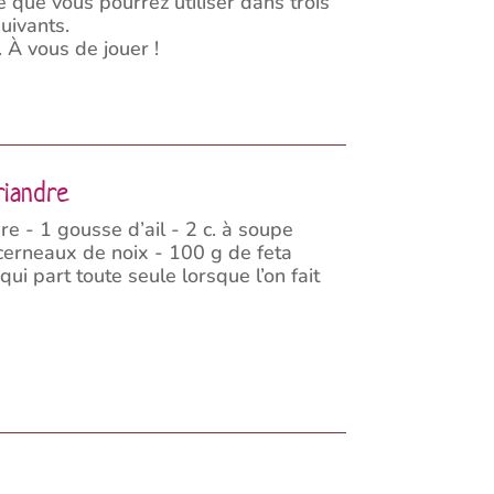
 que vous pourrez utiliser dans trois
uivants.
 À vous de jouer !
riandre
re - 1 gousse d’ail - 2 c. à soupe
8 cerneaux de noix - 100 g de feta
qui part toute seule lorsque l’on fait