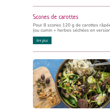
Scones de carottes
Pour 8 scones 120 g de carottes râpée
(ou cumin + herbes séchées en version s
lire plus