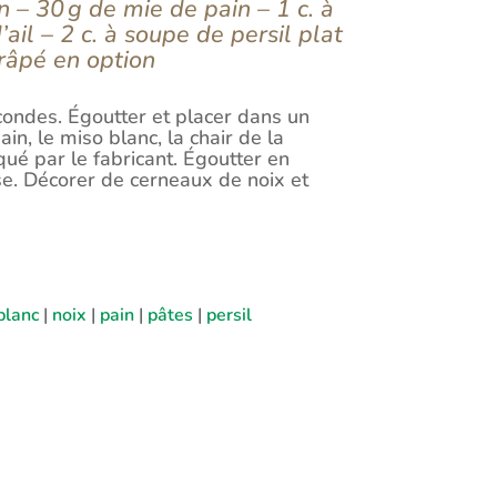
 – 30 g de mie de pain – 1 c. à
ail – 2 c. à soupe de persil plat
 râpé en option
condes. Égoutter et placer dans un
n, le miso blanc, la chair de la
qué par le fabricant. Égoutter en
se. Décorer de cerneaux de noix et
blanc
|
noix
|
pain
|
pâtes
|
persil