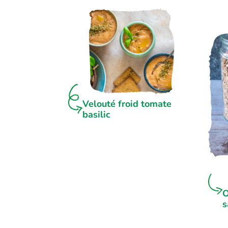
Velouté froid tomate
basilic
O
s