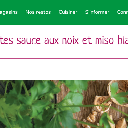
agasins
Nos restos
Cuisiner
S’informer
Conn
tes sauce aux noix et miso bl