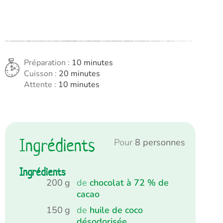
minutes
Préparation :
10
minutes
minutes
Cuisson :
20
minutes
minutes
Attente :
10
minutes
Ingrédients
Pour
8
personnes
Ingrédients
200
g
de
chocolat à 72 % de
cacao
150
g
de
huile de coco
désodorisée