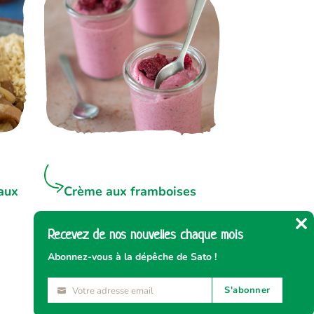
aux
Crème aux framboises
Recevez de nos nouvelles chaque mois
Cl
thi
Abonnez-vous à la dépêche de Sato !
mo
S'abonner
Votre adresse email
Votre
adresse