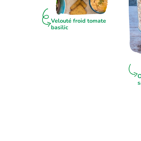
Velouté froid tomate
basilic
O
s