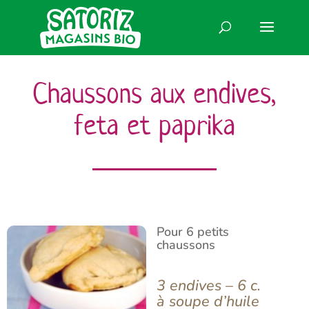
Chaussons aux endives,
feta et paprika
Pour 6 petits
chaussons
3 endives – 6 c.
à soupe d’huile