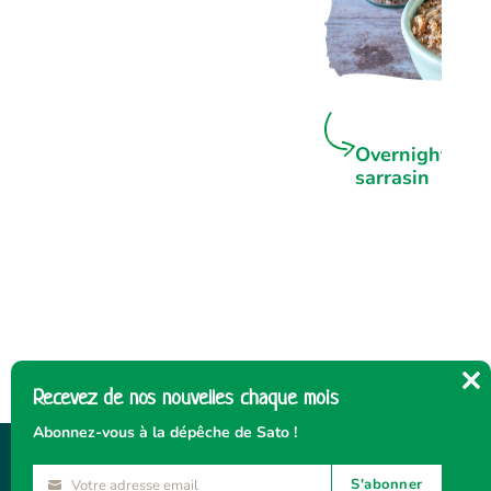
Overnight por
sarrasin
Recevez de nos nouvelles chaque mois
Cl
thi
Abonnez-vous à la dépêche de Sato !
mo
S'abonner
Votre adresse email