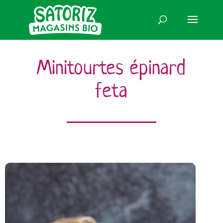
Minitourtes épinard
feta