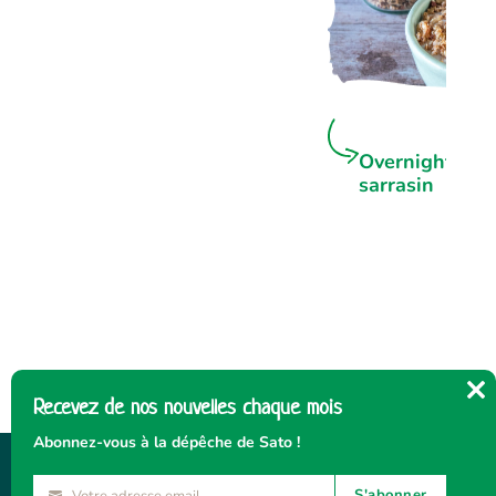
Overnight por
sarrasin
Recevez de nos nouvelles chaque mois
Cl
thi
Abonnez-vous à la dépêche de Sato !
mo
S'abonner