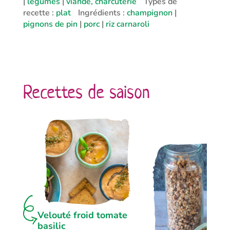
|
légumes
|
viande, charcuterie
Types de
recette :
plat
Ingrédients :
champignon
|
pignons de pin
|
porc
|
riz carnaroli
Recettes de saison
Velouté froid tomate
basilic