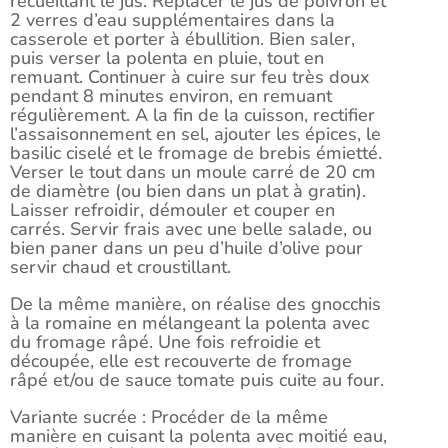
recueillant le jus. Replacer le jus de poivron et
2 verres d’eau supplémentaires dans la
casserole et porter à ébullition. Bien saler,
puis verser la polenta en pluie, tout en
remuant. Continuer à cuire sur feu très doux
pendant 8 minutes environ, en remuant
régulièrement. A la fin de la cuisson, rectifier
l’assaisonnement en sel, ajouter les épices, le
basilic ciselé et le fromage de brebis émietté.
Verser le tout dans un moule carré de 20 cm
de diamètre (ou bien dans un plat à gratin).
Laisser refroidir, démouler et couper en
carrés. Servir frais avec une belle salade, ou
bien paner dans un peu d’huile d’olive pour
servir chaud et croustillant.
De la même manière, on réalise des gnocchis
à la romaine en mélangeant la polenta avec
du fromage râpé. Une fois refroidie et
découpée, elle est recouverte de fromage
râpé et/ou de sauce tomate puis cuite au four.
Variante sucrée : Procéder de la même
manière en cuisant la polenta avec moitié eau,