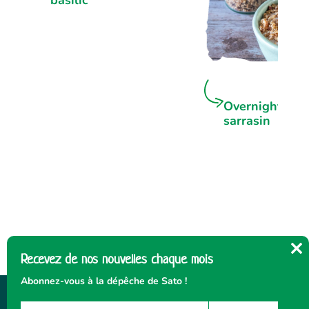
Overnight por
sarrasin
Recevez de nos nouvelles chaque mois
Cl
thi
Abonnez-vous à la dépêche de Sato !
mo