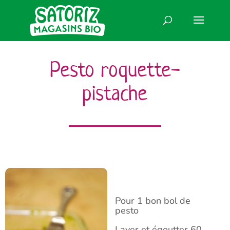
Pesto roquette-
pistache
Pour 1 bon bol de
pesto
Laver et égoutter 60