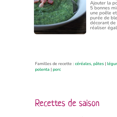
Ajouter la p
5 bonnes min
une poêle et
purée de ble
décorant de 
réaliser éga
Familles de recette :
céréales, pâtes
|
légu
polenta
|
porc
Recettes de saison