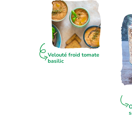
Velouté froid tomate
basilic
O
s