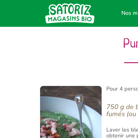
Nos m
Pur
Pour 4 pers
750 g de b
fumés (ou
Laver les bl
obtenir une 