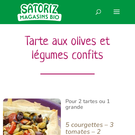
Tarte aux olives et
légumes confits
Pour 2 tartes ou 1
grande
5 courgettes – 3
tomates – 2