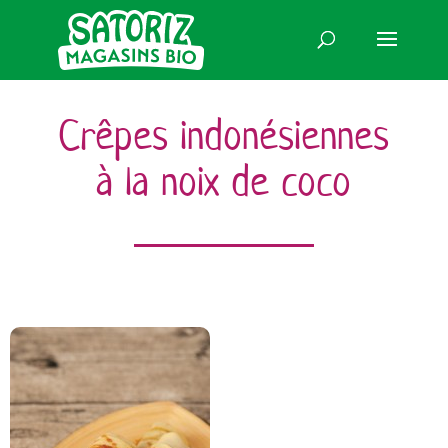
Crêpes indonésiennes
à la noix de coco