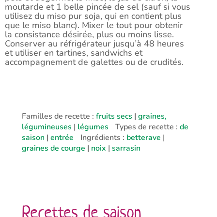
moutarde et 1 belle pincée de sel (sauf si vous
utilisez du miso pur soja, qui en contient plus
que le miso blanc). Mixer le tout pour obtenir
la consistance désirée, plus ou moins lisse.
Conserver au réfrigérateur jusqu’à 48 heures
et utiliser en tartines, sandwichs et
accompagnement de galettes ou de crudités.
Familles de recette :
fruits secs
|
graines,
légumineuses
|
légumes
Types de recette :
de
saison
|
entrée
Ingrédients :
betterave
|
graines de courge
|
noix
|
sarrasin
Recettes de saison