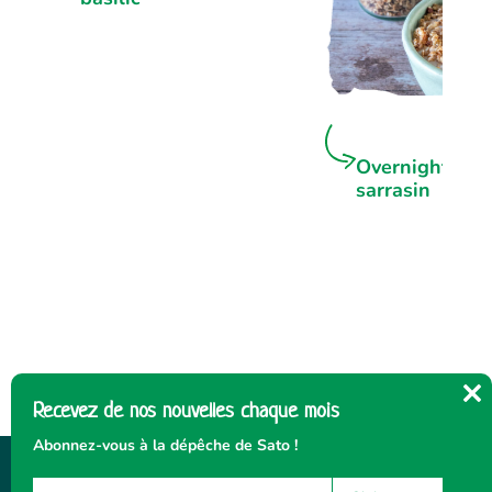
Overnight por
sarrasin
Recevez de nos nouvelles chaque mois
Cl
thi
Abonnez-vous à la dépêche de Sato !
mo