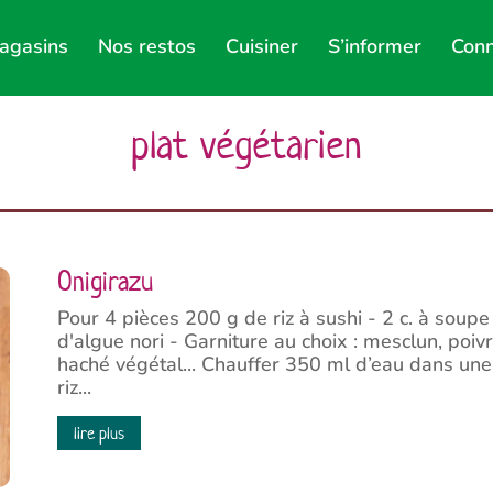
agasins
Nos restos
Cuisiner
S’informer
Conn
plat végétarien
Onigirazu
Pour 4 pièces 200 g de riz à sushi - 2 c. à soupe 
d'algue nori - Garniture au choix : mesclun, poiv
haché végétal... Chauffer 350 ml d’eau dans une
riz...
lire plus