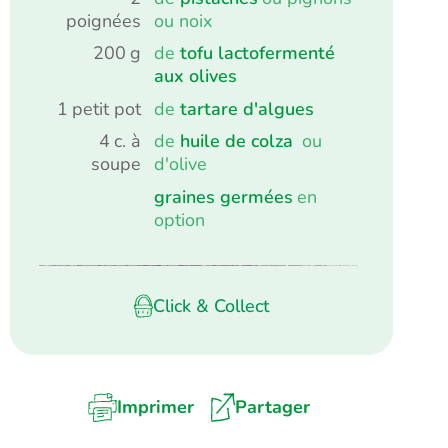
poignées
ou noix
200
g
de
tofu lactofermenté
aux olives
1
petit pot
de
tartare d'algues
4
c. à
de
huile de colza
ou
soupe
d'olive
graines germées
en
option
Click & Collect
Imprimer
Partager