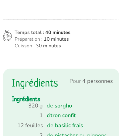
minutes
Temps total :
40
minutes
minutes
Préparation :
10
minutes
minutes
Cuisson :
30
minutes
Ingrédients
Pour
4
personnes
Ingrédients
320
g
de
sorgho
1
citron confit
12
feuilles
de
basilic frais
2
de
pistaches
ou pignons