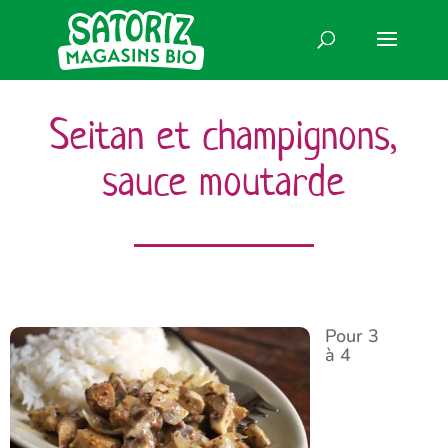
Seitan et champignons,
sauce moutarde
Pour 3
à 4