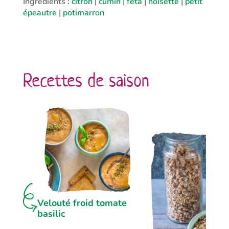
Ingrédients :
citron
|
cumin
|
feta
|
noisette
|
petit
épeautre
|
potimarron
Recettes de saison
Velouté froid tomate
basilic