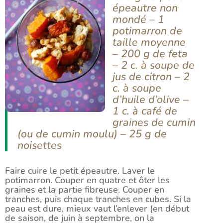
épeautre non
mondé – 1
potimarron de
taille moyenne
– 200 g de feta
– 2 c. à soupe de
jus de citron – 2
c. à soupe
d’huile d’olive –
1 c. à café de
graines de cumin
(ou de cumin moulu) – 25 g de
noisettes
Faire cuire le petit épeautre. Laver le
potimarron. Couper en quatre et ôter les
graines et la partie fibreuse. Couper en
tranches, puis chaque tranches en cubes. Si la
peau est dure, mieux vaut l’enlever (en début
de saison, de juin à septembre, on la