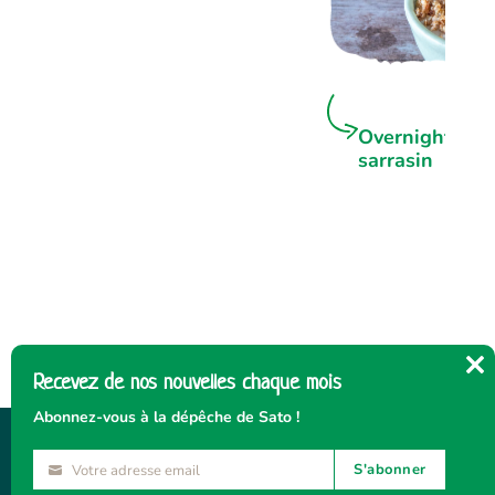
Overnight por
sarrasin
Recevez de nos nouvelles chaque mois
Cl
thi
Abonnez-vous à la dépêche de Sato !
mo
S'abonner
Votre adresse email
Votre